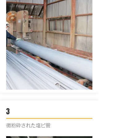
3
微粉砕された塩ビ管